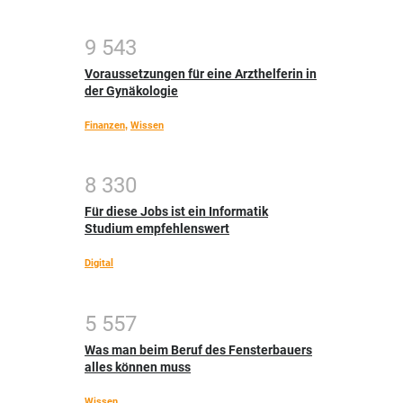
9
5
4
3
Voraussetzungen für eine Arzthelferin in
der Gynäkologie
Finanzen
,
Wissen
8
3
3
0
Für diese Jobs ist ein Informatik
Studium empfehlenswert
Digital
5
5
5
7
Was man beim Beruf des Fensterbauers
alles können muss
Wissen