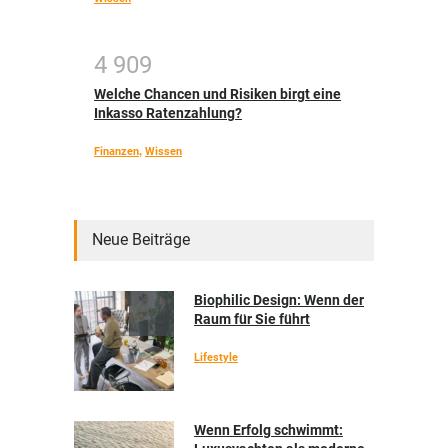
4
9
0
9
Welche Chancen und Risiken birgt eine
Inkasso Ratenzahlung?
Finanzen
,
Wissen
Neue Beiträge
Biophilic Design: Wenn der
Raum für Sie führt
Lifestyle
Wenn Erfolg schwimmt: