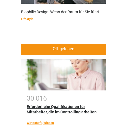
Biophilic Design: Wenn der Raum für Sie führt
Wenn E
modern
Lifestyle
Finanze
Oft gelesen
3
0
0
1
6
Erforderliche Qualifikationen für
Mitarbeiter, die im Controlling arbeiten
Wirtschaft
,
Wissen