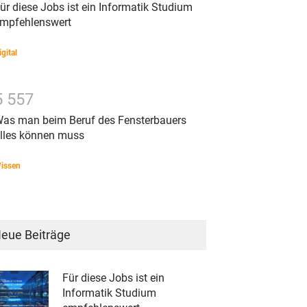
ür diese Jobs ist ein Informatik Studium
mpfehlenswert
igital
5
5
5
7
as man beim Beruf des Fensterbauers
lles können muss
issen
eue Beiträge
Für diese Jobs ist ein
Informatik Studium