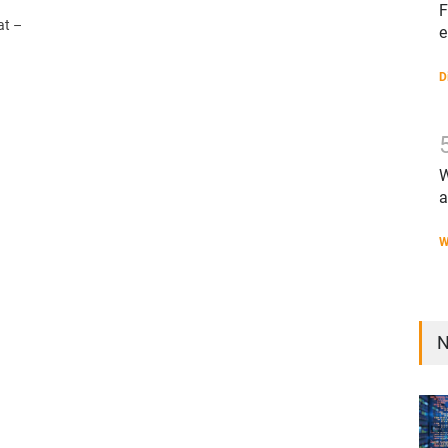
F
at –
e
D
W
a
W
N