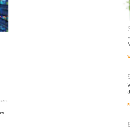
E
M
W
V
d
sein,
F
des