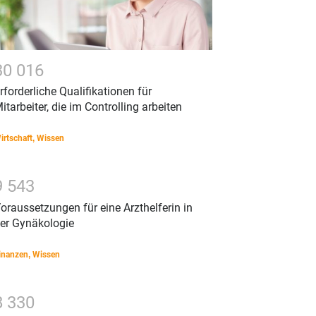
3
0
0
1
6
rforderliche Qualifikationen für
itarbeiter, die im Controlling arbeiten
irtschaft
,
Wissen
9
5
4
3
oraussetzungen für eine Arzthelferin in
er Gynäkologie
inanzen
,
Wissen
8
3
3
0