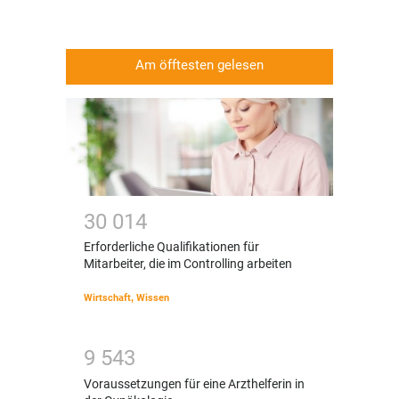
Am öfftesten gelesen
3
0
0
1
4
Erforderliche Qualifikationen für
Mitarbeiter, die im Controlling arbeiten
Wirtschaft
,
Wissen
9
5
4
3
Voraussetzungen für eine Arzthelferin in