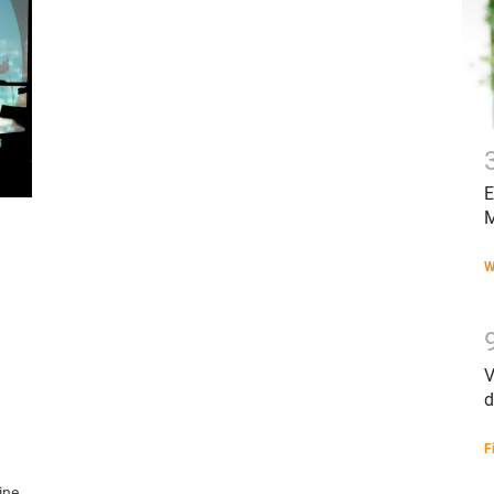
E
M
W
V
d
F
ine