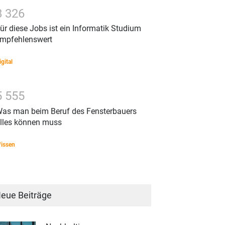
8
3
2
6
ür diese Jobs ist ein Informatik Studium
mpfehlenswert
igital
5
5
5
5
as man beim Beruf des Fensterbauers
lles können muss
issen
eue Beiträge