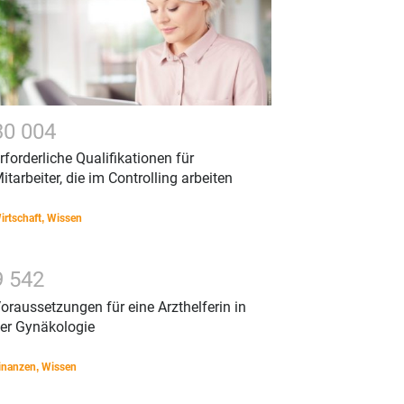
3
0
0
0
4
rforderliche Qualifikationen für
itarbeiter, die im Controlling arbeiten
irtschaft
,
Wissen
9
5
4
2
oraussetzungen für eine Arzthelferin in
er Gynäkologie
inanzen
,
Wissen