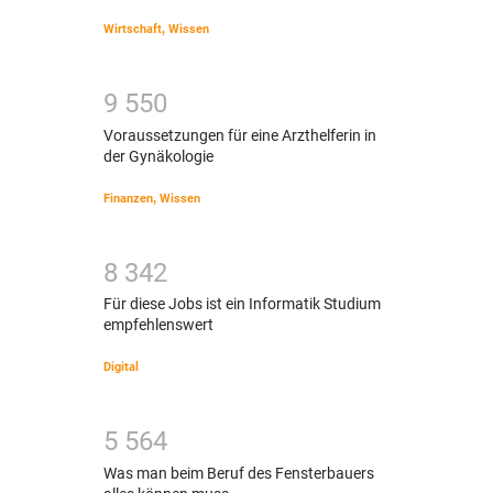
Wirtschaft
,
Wissen
9
5
5
0
Voraussetzungen für eine Arzthelferin in
der Gynäkologie
Finanzen
,
Wissen
8
3
4
2
Für diese Jobs ist ein Informatik Studium
empfehlenswert
Digital
5
5
6
4
Was man beim Beruf des Fensterbauers