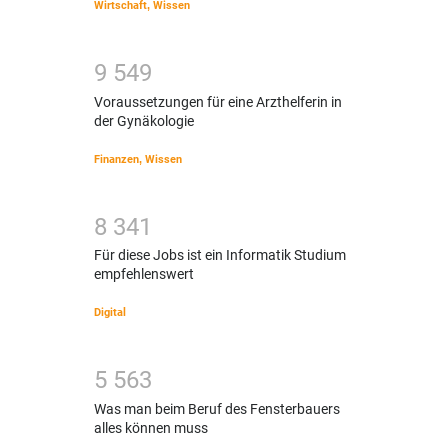
Wirtschaft
,
Wissen
9
5
4
9
Voraussetzungen für eine Arzthelferin in
der Gynäkologie
Finanzen
,
Wissen
8
3
4
1
Für diese Jobs ist ein Informatik Studium
empfehlenswert
Digital
5
5
6
3
Was man beim Beruf des Fensterbauers
alles können muss