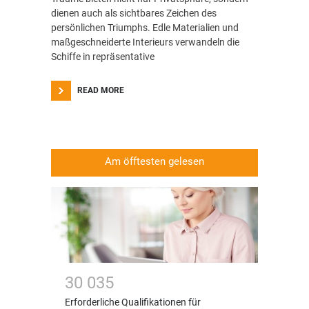
dienen auch als sichtbares Zeichen des
persönlichen Triumphs. Edle Materialien und
maßgeschneiderte Interieurs verwandeln die
Schiffe in repräsentative
READ MORE
Am öfftesten gelesen
3
0
0
3
5
Erforderliche Qualifikationen für