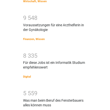
Wirtschaft
,
Wissen
9
5
4
8
Voraussetzungen für eine Arzthelferin in
der Gynäkologie
Finanzen
,
Wissen
8
3
3
5
Für diese Jobs ist ein Informatik Studium
empfehlenswert
Digital
5
5
5
9
Was man beim Beruf des Fensterbauers
alles können muss