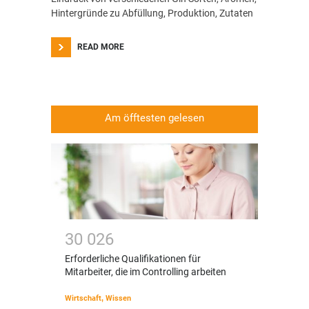
Hintergründe zu Abfüllung, Produktion, Zutaten
READ MORE
Am öfftesten gelesen
3
0
0
2
6
Erforderliche Qualifikationen für
Mitarbeiter, die im Controlling arbeiten
Wirtschaft
,
Wissen