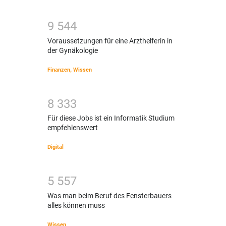
9
5
4
4
Voraussetzungen für eine Arzthelferin in
der Gynäkologie
Finanzen
,
Wissen
8
3
3
3
Für diese Jobs ist ein Informatik Studium
empfehlenswert
Digital
5
5
5
7
Was man beim Beruf des Fensterbauers
alles können muss
Wissen