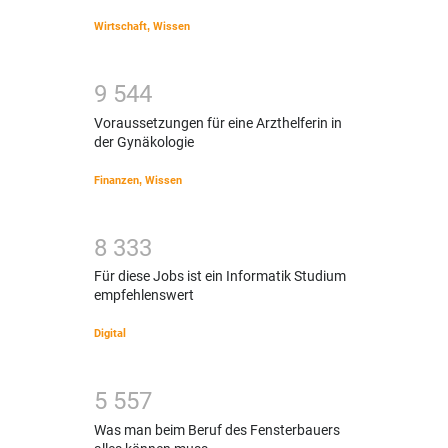
Wirtschaft
,
Wissen
9
5
4
4
Voraussetzungen für eine Arzthelferin in
der Gynäkologie
Finanzen
,
Wissen
8
3
3
3
Für diese Jobs ist ein Informatik Studium
empfehlenswert
Digital
5
5
5
7
Was man beim Beruf des Fensterbauers