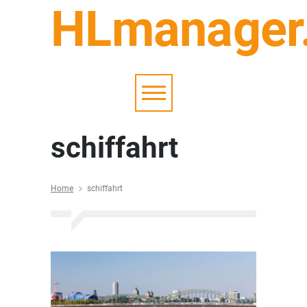
HLmanager
schiffahrt
Home
schiffahrt