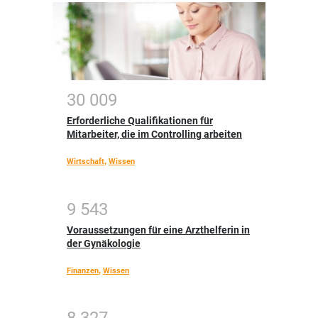
3
0
0
0
9
Erforderliche Qualifikationen für
Mitarbeiter, die im Controlling arbeiten
Wirtschaft
,
Wissen
9
5
4
3
Voraussetzungen für eine Arzthelferin in
der Gynäkologie
Finanzen
,
Wissen