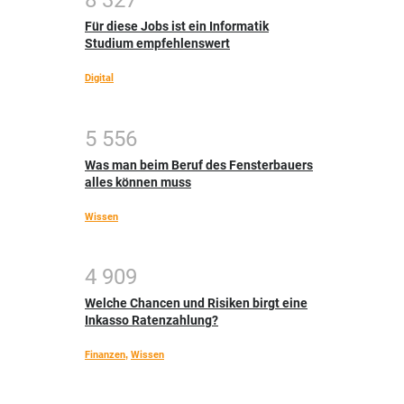
8
3
2
7
Für diese Jobs ist ein Informatik
Studium empfehlenswert
Digital
5
5
5
6
Was man beim Beruf des Fensterbauers
alles können muss
Wissen
4
9
0
9
Welche Chancen und Risiken birgt eine
Inkasso Ratenzahlung?
Finanzen
,
Wissen