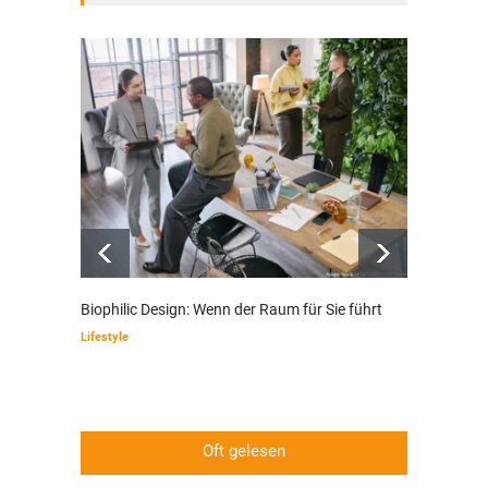
Biophilic Design: Wenn der Raum für Sie führt
Wenn E
modern
Lifestyle
Finanze
Oft gelesen