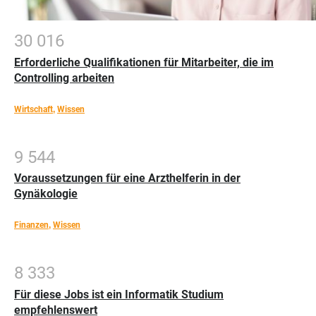
3
0
0
1
6
Erforderliche Qualifikationen für Mitarbeiter, die im
Controlling arbeiten
Wirtschaft
,
Wissen
9
5
4
4
Voraussetzungen für eine Arzthelferin in der
Gynäkologie
Finanzen
,
Wissen
8
3
3
3
Für diese Jobs ist ein Informatik Studium
empfehlenswert