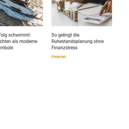
folg schwimmt:
So gelingt die
Out
chten als moderne
Ruhestandsplanung ohne
opt
ymbole
Finanzstress
Ter
rich
Finanzen
Wiss