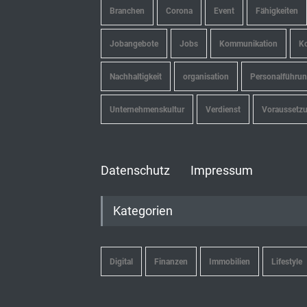
Branchen
Corona
Event
Fähigkeiten
Jobangebote
Jobs
Kommunikation
Ko
Nachhaltigkeit
organisation
Personalführu
Unternehmenskultur
Verdienst
Voraussetz
Datenschutz
Impressum
Kategorien
Digital
Finanzen
Immobilien
Lifestyle