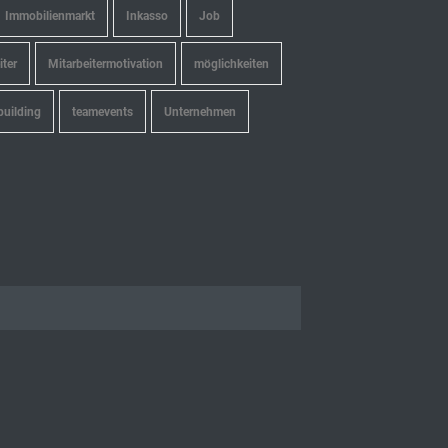
Immobilienmarkt
Inkasso
Job
iter
Mitarbeitermotivation
möglichkeiten
building
teamevents
Unternehmen