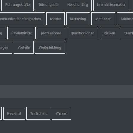
Führungskräfte
führungsstil
Headhunting
Immobilienmakler
mmunikationsfähigkeiten
Makler
Marketing
Methoden
Mitarbe
ng
Produktivität
professionell
Qualifikationen
Risiken
team
ungen
Vorteile
Weiterbildung
Regional
Wirtschaft
Wissen